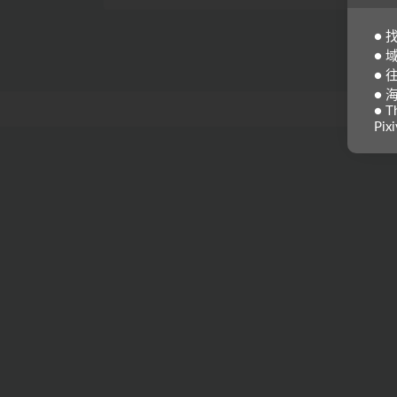
●
● 
●
● 
● Th
Pixi