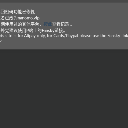
 找回密码功能已修复
域名已改为nanomo.vip
 往期使用过的其他平台，
按此
查看记录 。
海外党建议使用P站上的Fansky链接。
is site is for Alipay only, for Cards/Paypal please use the Fansky lin
v.