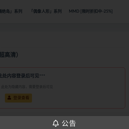
隔绝岛」系列
「偶像人形」系列
MMD [限时折扣中-25%]
K超高清）
*此处内容登录后可见***
：此处为隐藏内容，需要登录后可见
登录查看
公告