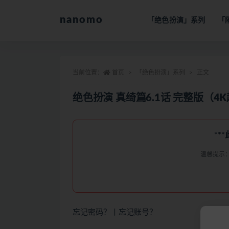
nanomo
「绝色扮演」系列
「
全部
当前位置：
首页
「绝色扮演」系列
正文
绝色扮演 真绮篇6.1话 完整版（4
**
温馨提示
忘记密码？
丨
忘记账号？