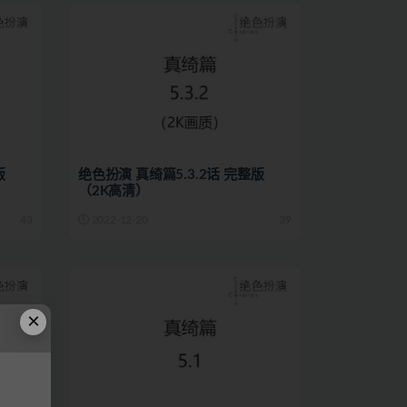
版
绝色扮演 真绮篇5.3.2话 完整版
（2K高清）
43
2022-12-20
39
×