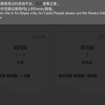
 往期使用过的其他平台，
按此
查看记录 。
演 真绮篇5.3话 完整版
绝色扮演 真绮篇5.2话 完整版
海外党建议使用P站上的Fansky链接。
is site is for Alipay only, for Cards/Paypal please use the Fansky lin
v.
2-09-26
45
2022-07-19
演 真绮篇1-3 合集
绝色扮演 真绮篇3 漫画版
2-01-16
128
2022-01-16