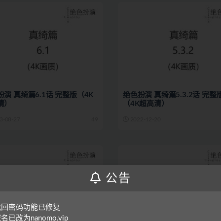
演 真绮篇6.1话 完整版（4K
绝色扮演 真绮篇5.3.2话 完整
清）
（4K超高清）
3-08-27
49
2022-12-20
公告
 找回密码功能已修复
域名已改为nanomo.vip