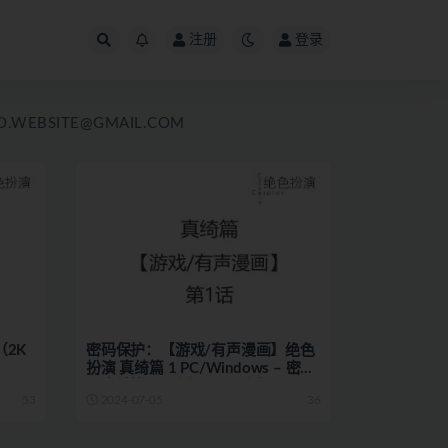
注册
登录
SITE@GMAIL.COM
（2K
密码保护：【游戏/有声漫画】绝色
扮演 真绮篇 1 PC/Windows – 密码
见真绮篇6.2话购入记录底部
53
2024-07-05
36