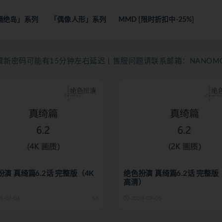
隔绝岛」系列
「偶像人形」系列
MMD [限时折扣中-25%]
码可能有15分钟左右延迟丨售服问题请联系邮箱：NANOMO.WEB
演 真绮篇6.2话 完整版（4K
绝色扮演 真绮篇6.2话 完整版
）
高清）
4-07-06
58
2024-07-05