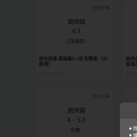
绝色扮演 真绮篇6.1话 完整版（2K
绝色扮
高清）
超高
2023-08-27
45
202
●
● 