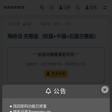
nanomo
注册
登录
全部
当前位置：
首页
「隔绝岛」系列
正文
隔绝岛 完整版（前篇+中篇+后篇完整版）
***此处内容登录后可见***
温馨提示：此处为隐藏内容，需要登录后可见
登录查看
×
公告
● 找回密码功能已修复
「偶像人形」系列
● 域名已改为nanomo.vip