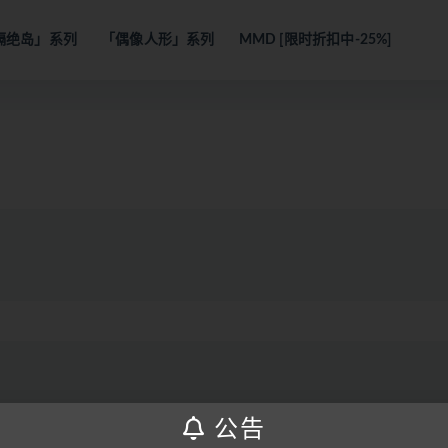
隔绝岛」系列
「偶像人形」系列
MMD [限时折扣中-25%]
公告