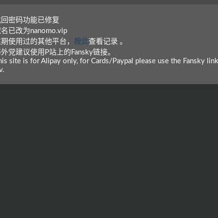
 找回密码功能已修复
域名已改为nanomo.vip
 往期使用过的其他平台，
按此
查看记录 。
海外党建议使用P站上的Fansky链接。
is site is for Alipay only, for Cards/Paypal please use the Fansky lin
v.