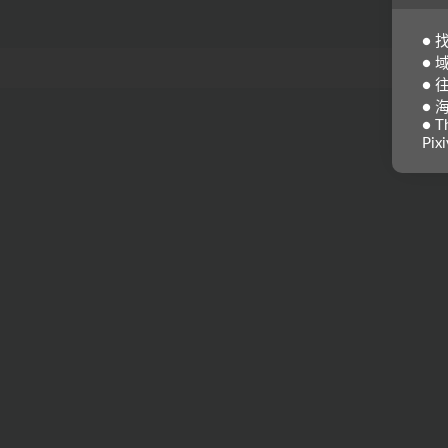
●
● 
●
● 
● Th
Pixi