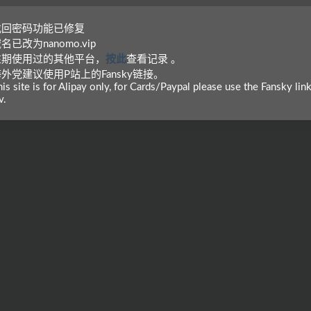
 找回密码功能已修复
域名已改为nanomo.vip
 往期使用过的其他平台，
按此
查看记录 。
海外党建议使用P站上的Fansky链接。
is site is for Alipay only, for Cards/Paypal please use the Fansky lin
v.