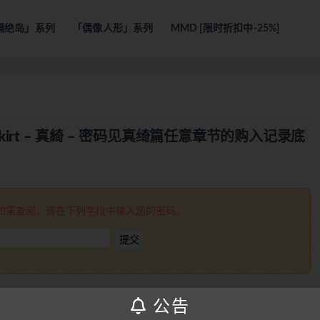
隔绝岛」系列
「偶像人形」系列
MMD [限时折扣中-25%]
skirt – 真綺 – 密码见真绮篇任意章节的购入记录底
如需查阅，请在下列字段中输入您的密码。
公告