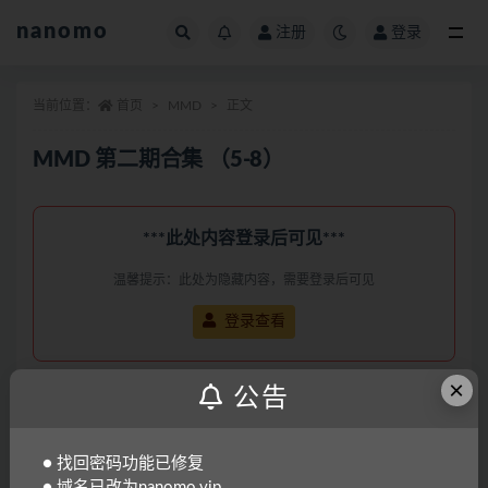
nanomo
注册
登录
全部
当前位置：
首页
MMD
正文
MMD 第二期合集 （5-8）
***此处内容登录后可见***
温馨提示：此处为隐藏内容，需要登录后可见
登录查看
×
公告
● 找回密码功能已修复
「偶像人形」系列
● 域名已改为nanomo.vip